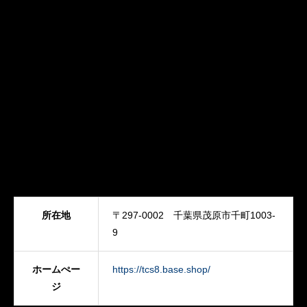
所在地
〒297-0002 千葉県茂原市千町1003-
9
ホームぺー
https://tcs8.base.shop/
ジ