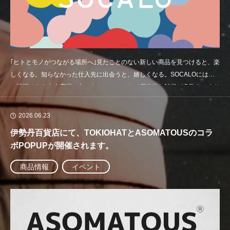
｢ヒトとモノがつながる場所へ｣見たことのない新しい商品を見つけると、楽
しくなる。知らなかった仕入先に出会うと、嬉しくなる。SOCALOにはそ
の語源である中央広場の名のもとにユニークで個性的な雑貨が多数あつまり
ます。そして出展社が商品の魅力を最大限に伝えられる空間と来場者が有意
義な時間を過ごせる、質の高い出会いの場を演出します。「きっと、SO
2026.06.23
伊勢丹百貨店にて、TOKIOHATとASOMATOUSのコラ
ボPOPUPが開催されます。
商品情報
イベント