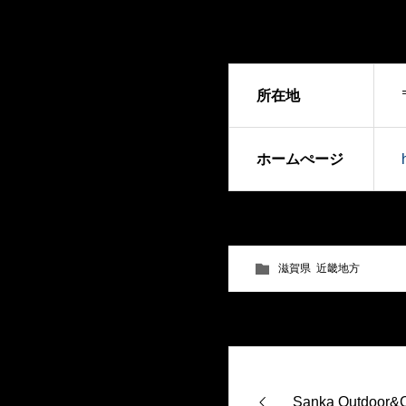
所在地
ホームぺージ
滋賀県
,
近畿地方
Sanka Outdoor&Cr