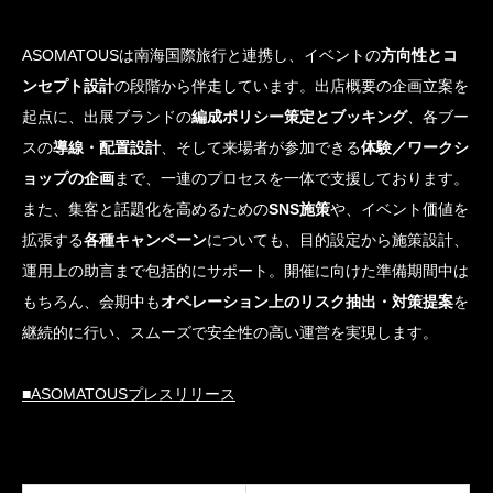
ASOMATOUSは南海国際旅行と連携し、イベントの
方向性とコ
ンセプト設計
の段階から伴走しています。出店概要の企画立案を
起点に、出展ブランドの
編成ポリシー策定とブッキング
、各ブー
スの
導線・配置設計
、そして来場者が参加できる
体験／ワークシ
ョップの企画
まで、一連のプロセスを一体で支援しております。
また、集客と話題化を高めるための
SNS施策
や、イベント価値を
拡張する
各種キャンペーン
についても、目的設定から施策設計、
運用上の助言まで包括的にサポート。開催に向けた準備期間中は
もちろん、会期中も
オペレーション上のリスク抽出・対策提案
を
継続的に行い、スムーズで安全性の高い運営を実現します。
■ASOMATOUSプレスリリース