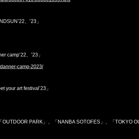
DSUN’22、’23」
 camp’22、’23」
cs/danner-camp-2023/
 art festival’23」
、「OUTDOOR PARK」、「NANBA SOTOFES」、「TOKYO O