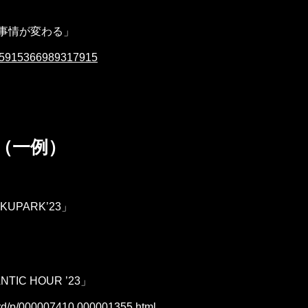
事情が変わる」
1665915366989317915
（一例）
UPARK’23」
IC HOUR ’23」
ml/rd/p/000007410.000001355.html