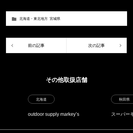
北海道・東北地方
,
宮城県
前の記事
次の記事
その他取扱店舗
北海道
秋田県
outdoor supply markey’s
スーパー