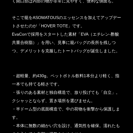
く開口部は内部の物が非常に見やすく、便利な側面も。
そこで籠をASOMATOUSのエッセンスを加えてアップデー
トさせたのが「HOVER TOTE」です。
EvaConで採用をスタートした素材「EVA（エチレン-酢酸
共重合樹脂）」を用い、見事に籠バッグの長所を残しつ
つ、デメリットを克服したトートバッグが誕生しました。
・超軽量、約430g。ペットボトル飲料1本分より軽く、指
一本でも持てる軽さです。
・張りのある素材と独自構造で、放り投げても「自立」。
クシャッとならず、置き場所を選びません。
・半ドーム型の底面構造で、中の荷物を衝撃から保護しま
す。
・本体に無数の細かい穴を設け、通気性を確保。濡れたも