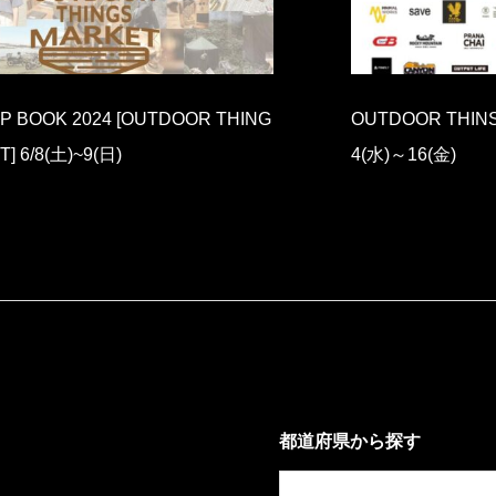
OOR THINS 2024 FALL&WINTER 2/1
おぎやはぎの
～16(金)
2」優秀賞を
都道府県から探す