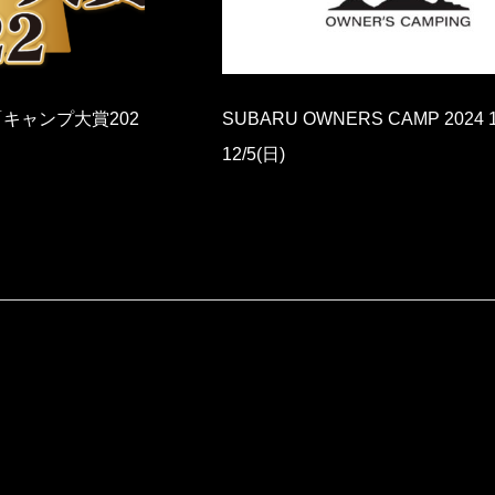
AMP 2024 12/5(土)～
OUTDOOR THINS 2025 FAL
8(火)～20(木)