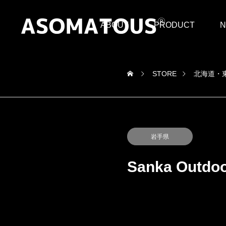
ABOUT
PRODUCT
N
STORE
北海道・
岩手県
Sanka Outdoo